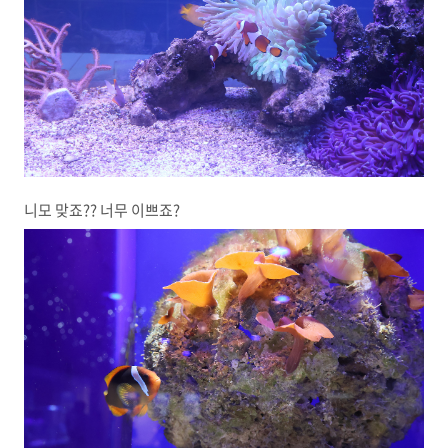
니모 맞죠?? 너무 이쁘죠?