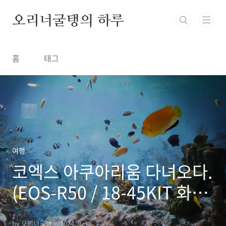
본문 바로가기
오리너굴탱의 하루
홈
태그
여행
코엑스 아쿠아리움 다녀오다.
(EOS-R50 / 18-45KIT 화이
트)
by 오리너굴탱
2024. 9. 1.