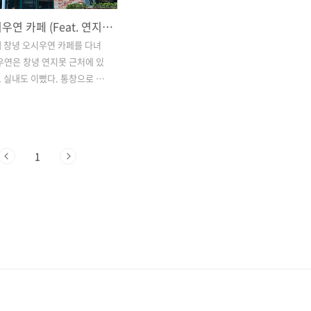
창녕 오시우연 카페 (Feat. 연지못)
 창녕 오시우연 카페를 다녀
우연은 창녕 연지못 근처에 있
 실내도 이뻤다. 통창으로 되
아서 연지못을 바라보고 있으
되었다. 주문한 음료를 기다리
 찍은 사진인데, 통창으로 햇볕
 밝아 보이고 날씨도 한몫하
1
는 테이크아웃 잔에 담아 2층으
. (연지못 돌면서 마시려고 테
에 달라 했다.) 2층에서 음료
 EOS
지못을 바라보니 힐링이 되는
 평일에는 회사에서 항상 바
 못 느꼈는데 평일에 이렇게
있으니 마음이 편했다. 조금 앉
연지못을 산책하며 사진을 찍었
 돌기 좋았다. 우리 집 근처에