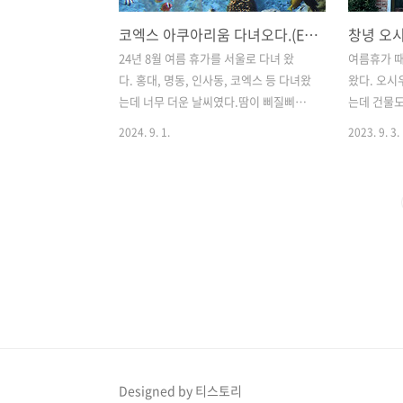
코엑스 아쿠아리움 다녀오다.(EOS-R50 / 18-45KIT 화이트)
24년 8월 여름 휴가를 서울로 다녀 왔
여름휴가 때
다. 홍대, 명동, 인사동, 코엑스 등 다녀왔
왔다. 오시
는데 너무 더운 날씨였다.땀이 삐질삐질
는데 건물도
나는 날씨... 손수건을 가지고 땀 닦고 부
어 있어 앉
2024. 9. 1.
2023. 9. 3.
채와 선풍기는 필수로 가지고 다니게 되
면 힐링이 
었다.맛있는 것을 듬뿍 먹고 오고 싶었지
며 1층에서
만, 생각보다 맛있는 건 못 먹은 거 같고
이 들어와서
기억 나는게 코엑스 아쿠아리움이다. 이
였다. 음료
번에 구매한 EOS R50 / 18-45mm kit
로 올라갔다
화이트 카메라를 가지고 갔
이크아웃 잔
다.https://estore.kr.canon/estore/detailview/25466
마시며 연
R50 18-45 KIT (WH)한 손에 쏙! 작고 가
기분이었다.
벼운 바디estore.kr.canon 다른 곳은 너
빠서 여유를
무 더워서 사진 찍을 생각을 못했는데 아
멍 때리고 
쿠아리움은 '찍어야겠다!!! 색감이 너무
아있다가 
이쁘잖아' 라는 생각이 들었다...
는데 가볍게
Designed by 티스토리