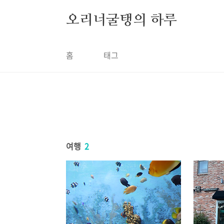
본문 바로가기
오리너굴탱의 하루
홈
태그
여행
2